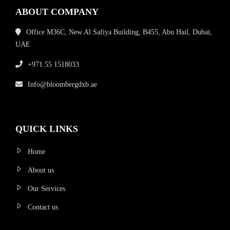
ABOUT COMPANY
Office M36C, New Al Safiya Building, B455, Abu Hail, Dubai,
UAE
+971 55 1518033
Info@bloombergdxb.ae
QUICK LINKS
Home
About us
Our Services
Contact us