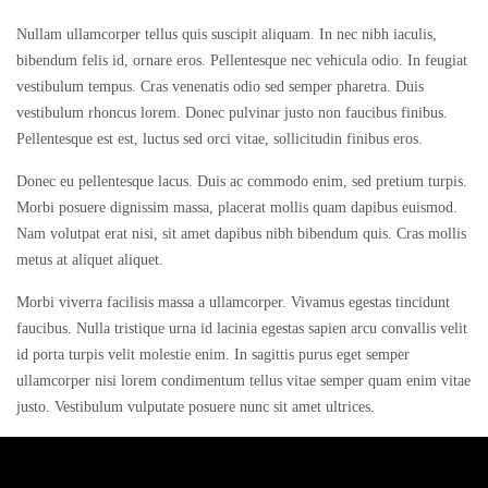
Nullam ullamcorper tellus quis suscipit aliquam. In nec nibh iaculis,
bibendum felis id, ornare eros. Pellentesque nec vehicula odio. In feugiat
vestibulum tempus. Cras venenatis odio sed semper pharetra. Duis
vestibulum rhoncus lorem. Donec pulvinar justo non faucibus finibus.
Pellentesque est est, luctus sed orci vitae, sollicitudin finibus eros.
Donec eu pellentesque lacus. Duis ac commodo enim, sed pretium turpis.
Morbi posuere dignissim massa, placerat mollis quam dapibus euismod.
Nam volutpat erat nisi, sit amet dapibus nibh bibendum quis. Cras mollis
metus at aliquet aliquet.
Morbi viverra facilisis massa a ullamcorper. Vivamus egestas tincidunt
faucibus. Nulla tristique urna id lacinia egestas sapien arcu convallis velit
id porta turpis velit molestie enim. In sagittis purus eget semper
ullamcorper nisi lorem condimentum tellus vitae semper quam enim vitae
justo. Vestibulum vulputate posuere nunc sit amet ultrices.